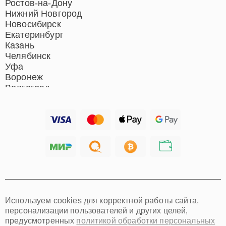
Ростов-на-Дону
Нижний Новгород
Новосибирск
Екатеринбург
Казань
Челябинск
Уфа
Воронеж
Волгоград
Барнаул
Ижевск
Тольятти
Ярославль
Саратов
Хабаровск
Томск
Тюмень
Иркутск
Самара
Используем cookies для корректной работы сайта,
Омск
персонализации пользователей и других целей,
Красноярск
предусмотренных
политикой обработки персональных
Пермь