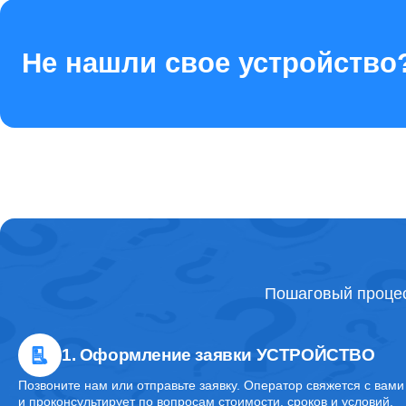
Ремонт стекла камеры
Не нашли свое устройство
Ремонт контроллера питания
Ремонт FaceID
Ремонт камеры
Пошаговый процес
Ремонт задней крышки
1. Оформление заявки УСТРОЙСТВО
Ремонт заднего стекла
Позвоните нам или отправьте заявку. Оператор свяжется с вами
и проконсультирует по вопросам стоимости, сроков и условий.