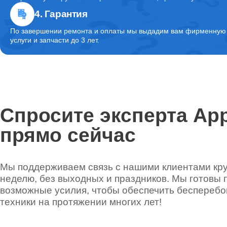
4. Гарантия
Комплексная чистка
По завершении ремонта и оплаты мы выдадим вам фирменную г
услуги и запчасти до 3 лет.
Спросите эксперта App
прямо сейчас
Мы поддерживаем связь с нашими клиентами круг
неделю, без выходных и праздников. Мы готовы 
возможные усилия, чтобы обеспечить беспереб
техники на протяжении многих лет!