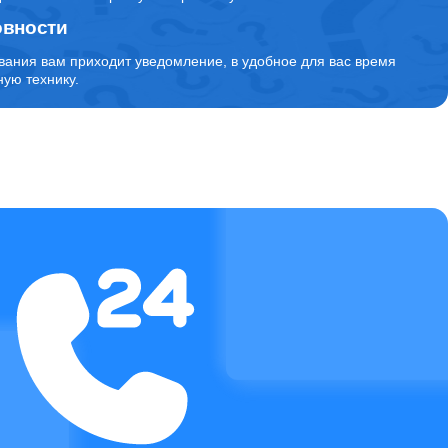
овности
2700
вания вам приходит уведомление, в удобное для вас время
ую технику.