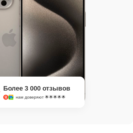
Более 3 000 отзывов
нам доверяют 🌟🌟🌟🌟🌟