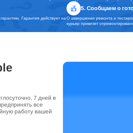
5. Сообщаем о гот
от 30 минут
арантию. Гарантия действует на
О завершении ремонта и тестиро
курьер привезет отремонтированн
le
лосуточно, 7 дней в
предпринять все
ойную работу вашей