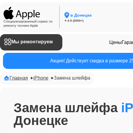
в Донецке
⭐ 4.9 (3000+)
Специализированный сервис по
ремонту техники Apple
Мы ремонтируем
Цены
Гара
Акция! Действует скидка в размере 
Главная
iPhone
Замена шлейфа
Замена шлейфа
i
Донецке