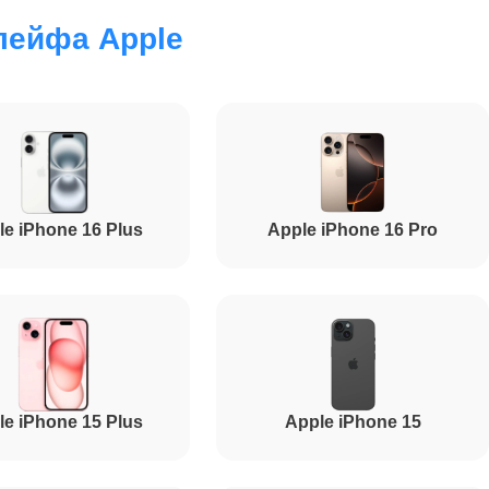
лейфа Apple
3000
4500
7200
le iPhone 16 Plus
Apple iPhone 16 Pro
5700
4950
le iPhone 15 Plus
Apple iPhone 15
11000