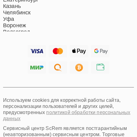
Казань
Челябинск
Уфа
Воронеж
Волгоград
Барнаул
Ижевск
Тольятти
Ярославль
Саратов
Хабаровск
Томск
Тюмень
Иркутск
Самара
Используем cookies для корректной работы сайта,
Омск
персонализации пользователей и других целей,
Красноярск
предусмотренных
политикой обработки персональных
Пермь
данных
Ульяновск
Киров
Сервисный центр ScRem является постгарантийным
Архангельск
(неавторизованным) сервисным центром. Торговые