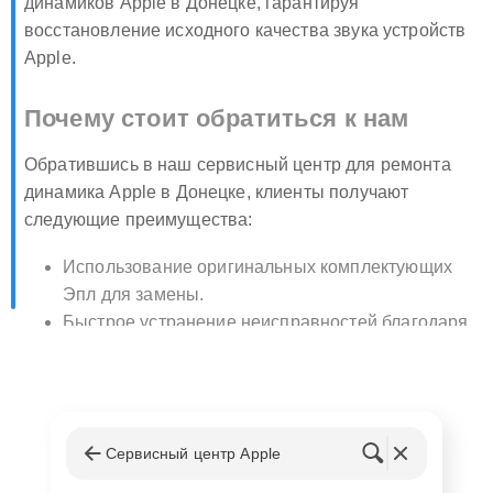
динамиков Apple в Донецке, гарантируя
восстановление исходного качества звука устройств
Apple.
Почему стоит обратиться к нам
Обратившись в наш сервисный центр для ремонта
динамика Apple в Донецке, клиенты получают
следующие преимущества:
Использование оригинальных комплектующих
Эпл для замены.
Быстрое устранение неисправностей благодаря
высокому профессионализму наших
специалистов.
Гарантия на выполненные работы и замененные
компоненты.
Сервисный центр Apple
Конкурентоспособные цены и индивидуальный
подход к каждому клиенту.