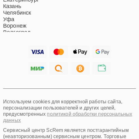
Казань
Челябинск
Уфа
Воронеж
Волгоград
Барнаул
Ижевск
Тольятти
Ярославль
Саратов
Хабаровск
Томск
Тюмень
Иркутск
Самара
Используем cookies для корректной работы сайта,
Омск
персонализации пользователей и других целей,
Красноярск
предусмотренных
политикой обработки персональных
Пермь
данных
Ульяновск
Киров
Сервисный центр ScRem является постгарантийным
Архангельск
(неавторизованным) сервисным центром. Торговые