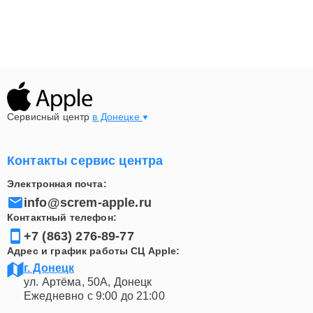
Конкурентоспособные цены и гарантии на все
виды услуг.
Для консультации и записи на ремонт цепи питания на
Эпл, просто свяжитесь с нами по контактному
телефону +7 (863) 276-89-77 или посетите наш
сервисный центр по адресу ул. Артёма, 50А, Донецк в
Сервисный центр
в Донецке
Донецке.
Контакты сервис центра
Электронная почта:
info@screm-apple.ru
Контактный телефон:
+7 (863) 276-89-77
Адрес и график работы СЦ Apple:
г. Донецк
ул. Артёма, 50А, Донецк
Ежедневно с 9:00 до 21:00