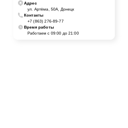
Адрес
качественные комплектующие, наша ремонтная
ул. Артёма, 50А, Донецк
мастерская гарантирует долговечность любых
Контакты
проведенных ремонтов.
+7 (863) 276-89-77
Время работы
Работаем с 09:00 до 21:00
Почему выбирают нас для ремонта в
Донецке?
ScRem — это не просто ремонтный центр, а место,
где клиентов встречает команда профессионалов,
нацеленных на высокие результаты. Обратившись к
нам в Донецке, клиенты могут ожидать:
Индивидуальный подход и консультацию
специалистов высокой квалификации.
Прозрачные условия сотрудничества и
оптимальные сроки ремонта.
Использование профессионального
оборудования для точной диагностики.