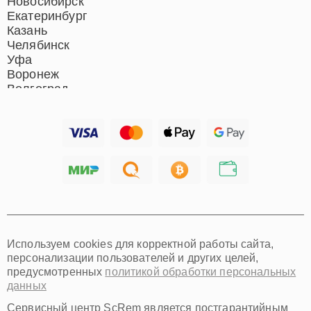
Новосибирск
Екатеринбург
Казань
Челябинск
Уфа
Воронеж
Волгоград
Барнаул
Ижевск
Тольятти
Ярославль
Саратов
Хабаровск
Томск
Тюмень
Иркутск
Самара
Используем cookies для корректной работы сайта,
Омск
персонализации пользователей и других целей,
Красноярск
предусмотренных
политикой обработки персональных
Пермь
данных
Ульяновск
Киров
Сервисный центр ScRem является постгарантийным