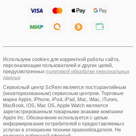
Ижевск
Тольятти
Ярославль
Саратов
Хабаровск
Томск
Тюмень
Иркутск
Самара
Используем cookies для корректной работы сайта,
Омск
персонализации пользователей и других целей,
Красноярск
предусмотренных
политикой обработки персональных
Пермь
данных
Ульяновск
Киров
Сервисный центр ScRem является постгарантийным
Архангельск
(неавторизованным) сервисным центром. Торговые
Астрахань
марки Apple, iPhone, iPod, iPad, Mac, iMac, iTunes,
MacBook, iOS, Mac OS, Apple Watch являются
Белгород
зарегистрированным товарными знаками компании
Благовещенск
Apple Inc. Обозначение используется с целью
Брянск
информирования потребителей о предоставляемых
Владивосток
услугах в отношении техники правообладателя. Не
Владикавказ
является публичной офертой.