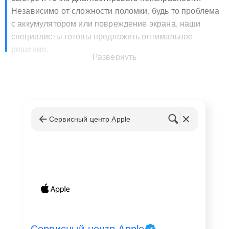
Независимо от сложности поломки, будь то проблема
с аккумулятором или повреждение экрана, наши
специалисты готовы предложить оптимальное
решение.
Развернуть
Преимущества обращения в наш
сервисный центр
Выбирая наш сервисный центр для ремонта Apple
Сервисный центр Apple
Watch, клиенты Донецка могут рассчитывать на ряд
преимуществ. Прежде всего, это оперативность
выполнения работ и высокое качество используемых
запчастей. Кроме того, наша компания предоставляет
гарантию на все виды услуг, что является
дополнительной гарантией надежности и
долговечности ремонта.
Мы ценим время наших клиентов и предлагаем услугу