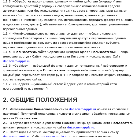
1.1.3. «Обработка персональных данных» — любое действие (операция) или
совокупность действий (операций), совершаемых с использованием средств
автоматизации или без использования таких средств с персональными данными,
включая сбор, запись, систематизацию, накопление, хранение, уточнение
(обновление, изменение), извлечение, использование, передачу (распространение,
предоставление, доступ), обезличивание, блокирование, удаление, уничтожение
персональных данных.
1.1.4. «Конфиденциальность персональных данных» — обязательное для
соблюдения Оператором или иным получившим доступ к персональным данным
лицом требование не допускать их распространения без согласия субъекта
персональных данных или наличия иного законного основания.
1.1.5. «
Пользователь
сайта Сервисного центра» (далее
Пользователь
)» – лицо,
имеющее доступ к Сайту, посредством сети Интернет и использующее Сайт
dnt.screm-apple.ru
.
1.1.6. «Cookies» — небольшой фрагмент данных, отправленный веб-сервером и
хранимый на компьютере
Пользователя
, который веб-клиент или веб-браузер
каждый раз пересылает веб-серверу в HTTP-запросе при попытке открыть страницу
соответствующего сайта.
1.1.7. «IP-адрес» — уникальный сетевой адрес узла в компьютерной сети,
построенной по протоколу IP.
2. ОБЩИЕ ПОЛОЖЕНИЯ
2.1. Использование
Пользователем
сайта
dnt.screm-apple.ru
означает согласие с
настоящей Политикой конфиденциальности и условиями обработки персональных
данных
Пользователя
.
2.2. В случае несогласия с условиями Политики конфиденциальности
Пользователь
должен прекратить использование сайта
dnt.screm-apple.ru
.
2.3. Настоящая Политика конфиденциальности применяется только к сайту
dnt.screm-apple.ru
. Сайт
dnt.screm-apple.ru
не контролирует и не несет