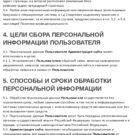
адрес страницы, на которой расположен рекламный блок;
реферер (адрес предыдущей страницы).
3.4. Любая иная персональная информация неоговоренная выше (используемые
браузеры и операционные системы и т.д.) подлежит надежному хранению и
нераспространению, за исключением случаев, предусмотренных в п.п. 5.2. и 5.3.
настоящей Политики конфиденциальности.
4. ЦЕЛИ СБОРА ПЕРСОНАЛЬНОЙ
ИНФОРМАЦИИ ПОЛЬЗОВАТЕЛЯ
4.1. Персональные данные
Пользователя
Администрация сайта
может
использовать в целях:
4.1.1. Установления с
Пользователем
обратной связи, включая направление
уведомлений, запросов, касающихся использования сайта и оказания услуг,
обработка запросов и заявок от
Пользователя
.
5. СПОСОБЫ И СРОКИ ОБРАБОТКИ
ПЕРСОНАЛЬНОЙ ИНФОРМАЦИИ
5.1. Обработка персональных данных
Пользователя
осуществляется без
ограничения срока, любым законным способом, в том числе в информационных
системах персональных данных с использованием средств автоматизации или без
использования таких средств.
5.2. Персональные данные
Пользователя
могут быть переданы уполномоченным
органам государственной власти Российской Федерации только по основаниям и в
порядке, установленным законодательством Российской Федерации.
5.3.
Администрация сайта
принимает необходимые организационные и
технические меры для защиты персональной информации
Пользователя
от