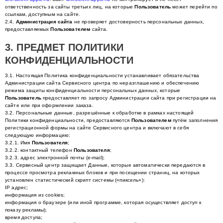
ответственность за сайты третьих лиц, на которые
Пользователь
может перейти по
ссылкам, доступным на сайте.
2.4.
Администрация сайта
не проверяет достоверность персональных данных,
предоставляемых
Пользователем
сайта.
3. ПРЕДМЕТ ПОЛИТИКИ
КОНФИДЕНЦИАЛЬНОСТИ
3.1. Настоящая Политика конфиденциальности устанавливает обязательства
Администрации сайта Сервисного центра по неразглашению и обеспечению
режима защиты конфиденциальности персональных данных, которые
Пользователь
предоставляет по запросу Администрации сайта при регистрации на
сайте или при оформлении заказа.
3.2. Персональные данные, разрешённые к обработке в рамках настоящей
Политики конфиденциальности, предоставляются
Пользователем
путём заполнения
регистрационной формы на cайте Сервисного центра и включают в себя
следующую информацию:
3.2.1. Имя
Пользователя
;
3.2.2. контактный телефон
Пользователя
;
3.2.3. адрес электронной почты (e-mail);
3.3. Сервисный центр защищает Данные, которые автоматически передаются в
процессе просмотра рекламных блоков и при посещении страниц, на которых
установлен статистический скрипт системы («пиксель»):
IP адрес;
информация из cookies;
информация о браузере (или иной программе, которая осуществляет доступ к
показу рекламы);
время доступа;