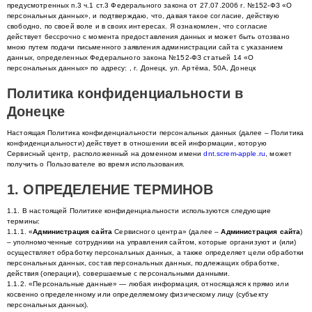
предусмотренных п.3 ч.1 ст.3 Федерального закона от 27.07.2006 г. №152-ФЗ «О
персональных данных», и подтверждаю, что, давая такое согласие, действую
свободно, по своей воле и в своих интересах. Я ознакомлен, что согласие
действует бессрочно с момента предоставления данных и может быть отозвано
мною путем подачи письменного заявления администрации сайта с указанием
данных, определенных Федерального закона №152-ФЗ статьей 14 «О
персональных данных» по адресу: , г. Донецк, ул. Артёма, 50А, Донецк
Политика конфиденциальности в
Донецке
Настоящая Политика конфиденциальности персональных данных (далее – Политика
конфиденциальности) действует в отношении всей информации, которую
Сервисный центр, расположенный на доменном имени
dnt.screm-apple.ru
, может
получить о Пользователе во время использования.
1. ОПРЕДЕЛЕНИЕ ТЕРМИНОВ
1.1. В настоящей Политике конфиденциальности используются следующие
термины:
1.1.1. «
Администрация сайта
Сервисного центра» (далее –
Администрация сайта
)
– уполномоченные сотрудники на управления сайтом, которые организуют и (или)
осуществляет обработку персональных данных, а также определяет цели обработки
персональных данных, состав персональных данных, подлежащих обработке,
действия (операции), совершаемые с персональными данными.
1.1.2. «Персональные данные» — любая информация, относящаяся к прямо или
косвенно определенному или определяемому физическому лицу (субъекту
персональных данных).