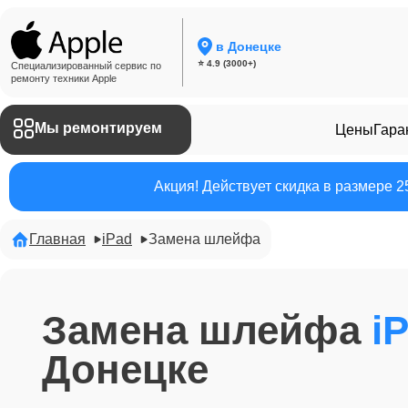
в Донецке
⭐ 4.9 (3000+)
Специализированный сервис по
ремонту техники Apple
Мы ремонтируем
Цены
Гара
Акция! Действует скидка в размере 
Главная
iPad
Замена шлейфа
Замена шлейфа
i
Донецке