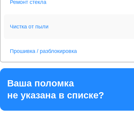
Ремонт стекла
Чистка от пыли
Прошивка / разблокировка
Восстановление после попадания влаги
Ваша поломка
не указана в списке?
Ремонт шлейфа
Ремонт кнопки Home