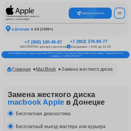
Заказать звонок
Специализированный сервис по
ремонту техники Apple
в Донецке
⭐ 4.9 (1000+)
+7 (863) 276-89-77
+7 (800) 100-49-87
БЕСПЛАТНО для всех регионов
Ежедневно с 9:00 до 21:00
Акция! Действует скидка в размере 25% на ремонт при первом обращении в наш сервис. Подробности по
телефону +7 (863) 276-89-77
Главная
MacBook
Замена жесткого диска
Замена жесткого диска
macbook Apple
в Донецке
Бесплатная диагностика
Бесплатный выезд мастера или курьера