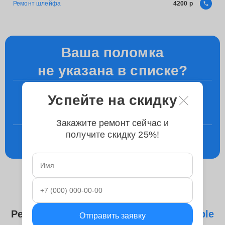
Ремонт шлейфа
4200
Ваша поломка
не указана в списке?
+7 (863) 276-89-77
Успейте на скидку
Уточните у менеджера по телефону
Закажите ремонт сейчас и
получите скидку 25%!
Консультация
в телеграм
Ремонтируем следующие модели
Apple
Отправить заявку