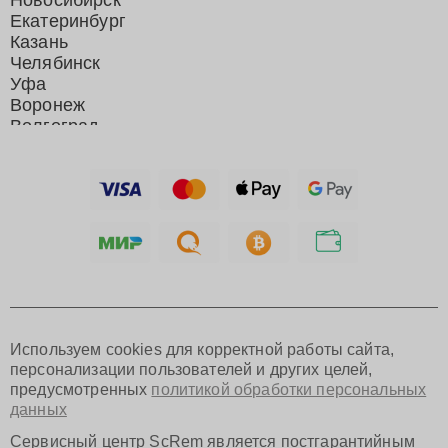
Новосибирск
Екатеринбург
Казань
Челябинск
Уфа
Воронеж
Волгоград
Барнаул
Ижевск
Тольятти
Ярославль
Саратов
Хабаровск
Томск
Тюмень
Иркутск
Самара
Используем cookies для корректной работы сайта,
Омск
персонализации пользователей и других целей,
Красноярск
предусмотренных
политикой обработки персональных
Пермь
данных
Ульяновск
Киров
Сервисный центр ScRem является постгарантийным