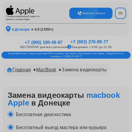
Заказать звонок
Специализированный сервис по
ремонту техники Apple
в Донецке
⭐ 4.9 (1000+)
+7 (863) 276-89-77
+7 (800) 100-49-87
БЕСПЛАТНО для всех регионов
Ежедневно с 9:00 до 21:00
Акция! Действует скидка в размере 25% на ремонт при первом обращении в наш сервис. Подробности по
телефону +7 (863) 276-89-77
Главная
MacBook
Замена видеокарты
Замена видеокарты
macbook
Apple
в Донецке
Бесплатная диагностика
Бесплатный выезд мастера или курьера