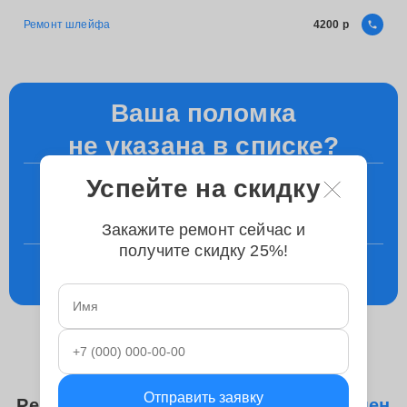
Ремонт шлейфа
4200
Ваша поломка
не указана в списке?
Успейте на скидку
+7 (863) 276-89-77
Уточните у менеджера по телефону
Закажите ремонт сейчас и
получите скидку 25%!
Консультация
в телеграм
Отправить заявку
Ремонтируем следующие модели
Замен