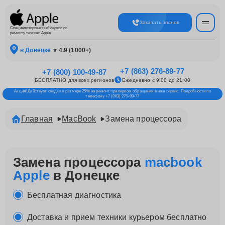
Заказать звонок
Специализированный сервис по
ремонту техники Apple
в Донецке
⭐ 4.9 (1000+)
+7 (863) 276-89-77
+7 (800) 100-49-87
БЕСПЛАТНО для всех регионов
Ежедневно с 9:00 до 21:00
Акция! Действует скидка в размере 25% на ремонт при первом обращении в наш сервис. Подробности по
телефону +7 (863) 276-89-77
Главная
MacBook
Замена процессора
Замена процессора
macbook
Apple
в Донецке
Бесплатная диагностика
Доставка и прием техники курьером бесплатно