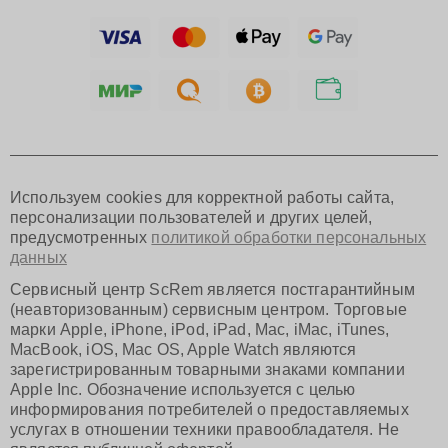
Ижевск
Тольятти
Ярославль
Саратов
Хабаровск
Томск
Тюмень
Иркутск
Самара
Используем cookies для корректной работы сайта,
Омск
персонализации пользователей и других целей,
Красноярск
предусмотренных
политикой обработки персональных
Пермь
данных
Ульяновск
Киров
Сервисный центр ScRem является постгарантийным
Архангельск
(неавторизованным) сервисным центром. Торговые
Астрахань
марки Apple, iPhone, iPod, iPad, Mac, iMac, iTunes,
MacBook, iOS, Mac OS, Apple Watch являются
Белгород
зарегистрированным товарными знаками компании
Благовещенск
Apple Inc. Обозначение используется с целью
Брянск
информирования потребителей о предоставляемых
Владивосток
услугах в отношении техники правообладателя. Не
Владикавказ