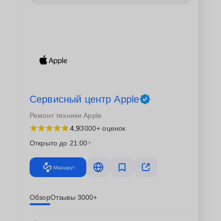
глубокими знаниями и богатым опытом;
Тщательная диагностика и точное выявление
причин неисправности;
Кратчайшие сроки замены материнской платы;
Гарантийное обслуживание после проведения
ремонта.
Процедура замены материнской
Сервисный центр Apple
платы
Ремонт техники Apple
4,9
3000+ оценок
Замена материнской платы на ноутбуке Apple в
Открыто до 21:00
Донецке проводится в несколько этапов. Наши
специалисты начинают с диагностики, чтобы
Маршрут
подтвердить необходимость замены. После этого
происходит аккуратная разборка ноутбука, снятие
старой платы и установка новой. Весь процесс
Обзор
Отзывы 3000+
сопровождается последовательной проверкой