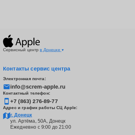
доступ к широкому спектру услуг, из которых каждый
сможет подобрать для себя оптимальное решение.
Не допускайте ухудшения состояния ноутбука из-за
использования некачественных запчастей или
непрофессионального ремонта. Доверьте это дело
нам, и ноутбук Эпл будет функционировать как новый.
Сервисный центр
в Донецке
Контакты сервис центра
Электронная почта:
info@screm-apple.ru
Контактный телефон:
+7 (863) 276-89-77
Адрес и график работы СЦ Apple:
г. Донецк
ул. Артёма, 50А, Донецк
Ежедневно с 9:00 до 21:00