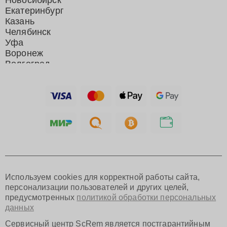
Новосибирск
Екатеринбург
Казань
Челябинск
Уфа
Воронеж
Волгоград
Барнаул
Ижевск
Тольятти
Ярославль
Саратов
Хабаровск
Томск
Тюмень
Иркутск
Самара
Используем cookies для корректной работы сайта,
Омск
персонализации пользователей и других целей,
Красноярск
предусмотренных
политикой обработки персональных
Пермь
данных
Ульяновск
Киров
Сервисный центр ScRem является постгарантийным