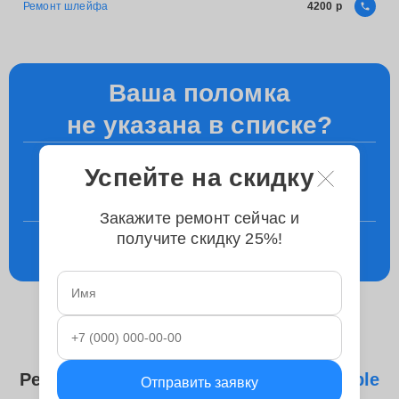
Ремонт шлейфа
4200
Ваша поломка
не указана в списке?
+7 (863) 276-89-77
Успейте на скидку
Уточните у менеджера по телефону
Закажите ремонт сейчас и
получите скидку 25%!
Консультация
в телеграм
Ремонтируем следующие модели
Apple
Отправить заявку