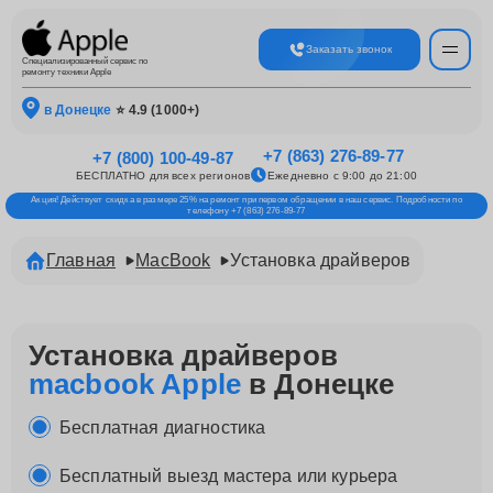
Заказать звонок
Специализированный сервис по
ремонту техники Apple
в Донецке
⭐ 4.9 (1000+)
+7 (863) 276-89-77
+7 (800) 100-49-87
БЕСПЛАТНО для всех регионов
Ежедневно с 9:00 до 21:00
Акция! Действует скидка в размере 25% на ремонт при первом обращении в наш сервис. Подробности по
телефону +7 (863) 276-89-77
Главная
MacBook
Установка драйверов
Установка драйверов
macbook Apple
в Донецке
Бесплатная диагностика
Бесплатный выезд мастера или курьера