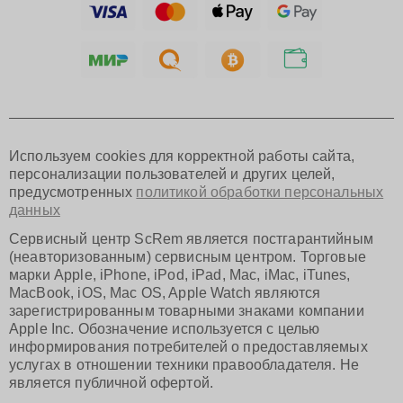
Тольятти
Ярославль
Саратов
Хабаровск
Томск
Тюмень
Иркутск
Самара
Используем cookies для корректной работы сайта,
Омск
персонализации пользователей и других целей,
Красноярск
предусмотренных
политикой обработки персональных
Пермь
данных
Ульяновск
Киров
Сервисный центр ScRem является постгарантийным
Архангельск
(неавторизованным) сервисным центром. Торговые
Астрахань
марки Apple, iPhone, iPod, iPad, Mac, iMac, iTunes,
MacBook, iOS, Mac OS, Apple Watch являются
Белгород
зарегистрированным товарными знаками компании
Благовещенск
Apple Inc. Обозначение используется с целью
Брянск
информирования потребителей о предоставляемых
Владивосток
услугах в отношении техники правообладателя. Не
Владикавказ
является публичной офертой.
Владимир