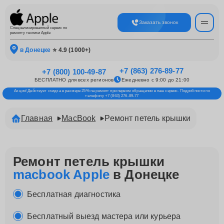
Заказать звонок
Специализированный сервис по
ремонту техники Apple
в Донецке
⭐ 4.9 (1000+)
+7 (863) 276-89-77
+7 (800) 100-49-87
БЕСПЛАТНО для всех регионов
Ежедневно с 9:00 до 21:00
Акция! Действует скидка в размере 25% на ремонт при первом обращении в наш сервис. Подробности по
телефону +7 (863) 276-89-77
Главная
MacBook
Ремонт петель крышки
Ремонт петель крышки
macbook Apple
в Донецке
Бесплатная диагностика
Бесплатный выезд мастера или курьера