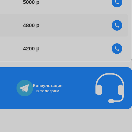
5000
4800
4200
4750
Консультация
в телеграм
1060
8500