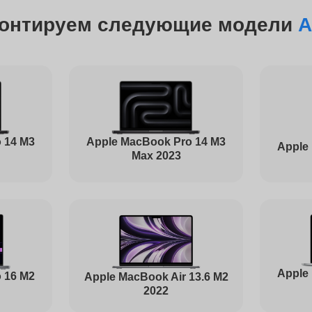
от 100 минут
онтируем следующие модели
A
от 70 минут
от 90 минут
 14 M3
Apple MacBook Pro 14 M3
Apple
Max 2023
от 1 часа
от 80 минут
Apple
 16 M2
Apple MacBook Air 13.6 M2
2022
от 120 минут