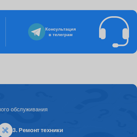
895
Консультация
в телеграм
8235
3250
995
ного обслуживания
4500
3. Ремонт техники
1500