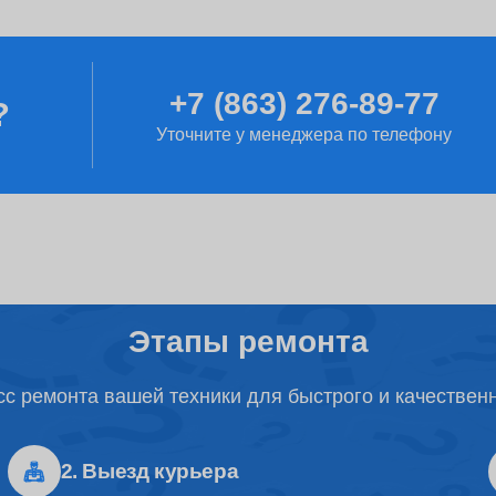
от 100 минут
+7 (863) 276-89-77
?
от 2 часов
Уточните у менеджера по телефону
от 2 часов
от 80 минут
Этапы ремонта
с ремонта вашей техники для быстрого и качествен
от 1 часа
2. Выезд курьера
от 50 минут