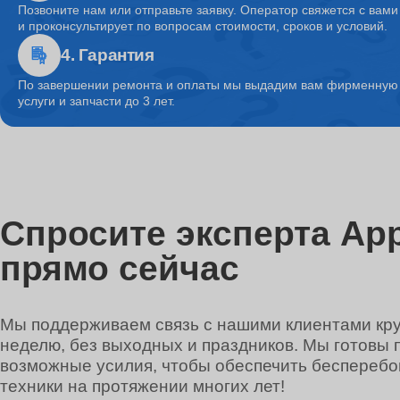
Позвоните нам или отправьте заявку. Оператор свяжется с вами
и проконсультирует по вопросам стоимости, сроков и условий.
4. Гарантия
Ремонт системы охлаждения
По завершении ремонта и оплаты мы выдадим вам фирменную г
услуги и запчасти до 3 лет.
Ремонт микрофона
Ремонт кулера
Спросите эксперта App
прямо сейчас
Ремонт кнопки включения
Мы поддерживаем связь с нашими клиентами круг
неделю, без выходных и праздников. Мы готовы 
Ремонт звуковой карты
возможные усилия, чтобы обеспечить беспереб
техники на протяжении многих лет!