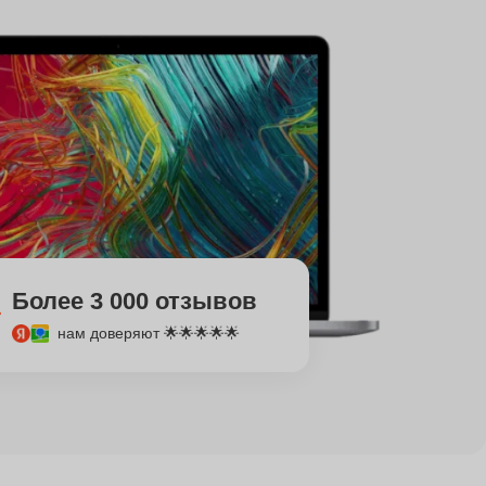
Более 3 000 отзывов
нам доверяют 🌟🌟🌟🌟🌟