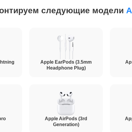
онтируем следующие модели
A
от 80 минут
от 120 минут
от 90 минут
htning
Apple EarPods (3.5mm
Ap
Headphone Plug)
pro
Apple AirPods (3rd
Ap
Generation)