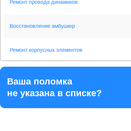
Ремонт провода динамиков
Восстановление амбушюр
Ремонт корпусных элементов
Ремонт Bluetooth передатчика
Ваша поломка
не указана в списке?
Ремонт динамика
Восстановление после попадания влаги