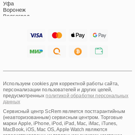
Уфа
Воронеж
Волгоград
Барнаул
Ижевск
Тольятти
Ярославль
Саратов
Хабаровск
Томск
Тюмень
Иркутск
Самара
Используем cookies для корректной работы сайта,
Омск
персонализации пользователей и других целей,
Красноярск
предусмотренных
политикой обработки персональных
Пермь
данных
Ульяновск
Киров
Сервисный центр ScRem является постгарантийным
Архангельск
(неавторизованным) сервисным центром. Торговые
Астрахань
марки Apple, iPhone, iPod, iPad, Mac, iMac, iTunes,
MacBook, iOS, Mac OS, Apple Watch являются
Белгород