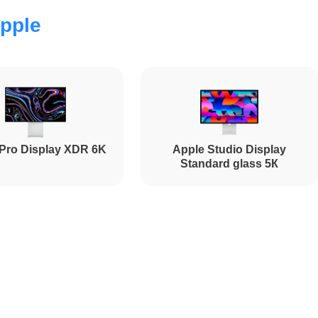
pple
2900
1900
Pro Display XDR 6K
Apple Studio Display
1700
Standard glass 5К
2800
1500