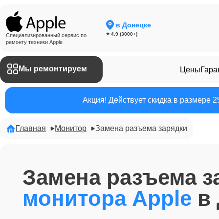
в Донецке
⭐ 4.9 (3000+)
Специализированный сервис по
ремонту техники Apple
Мы ремонтируем
Цены
Гара
Акция! Действует скидка в размере 
Главная
Монитор
Замена разъема зарядки
Замена разъема з
монитора Apple
в 