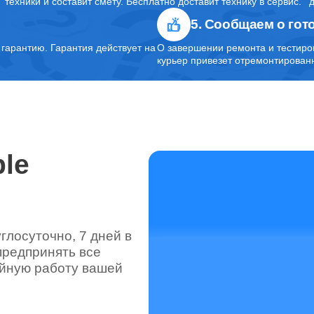
техники и составит смету. Бесплатно доставит технику в сервис.
5. Сообщаем о гот
от 60 минут
арантию. Гарантия действует на
О завершении ремонта и тестиро
курьер привезет отремонтированн
от 90 минут
от 80 минут
le
от 60 минут
лосуточно, 7 дней в
предпринять все
от 80 минут
ойную работу вашей