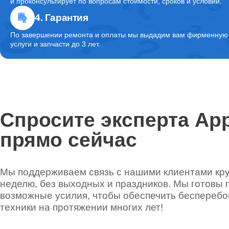
и проконсультирует по вопросам стоимости, сроков и условий.
4. Гарантия
Прошивка блока управления
По завершении ремонта и оплаты мы выдадим вам фирменную г
услуги и запчасти до 3 лет.
Ремонт цепи питания
Ремонт инвертора (модуля подсветки)
Спросите эксперта App
прямо сейчас
Ремонт лампы подсветки монитора
Мы поддерживаем связь с нашими клиентами круг
неделю, без выходных и праздников. Мы готовы 
возможные усилия, чтобы обеспечить беспереб
Ремонт HDD (замена жёсткого диска)
техники на протяжении многих лет!