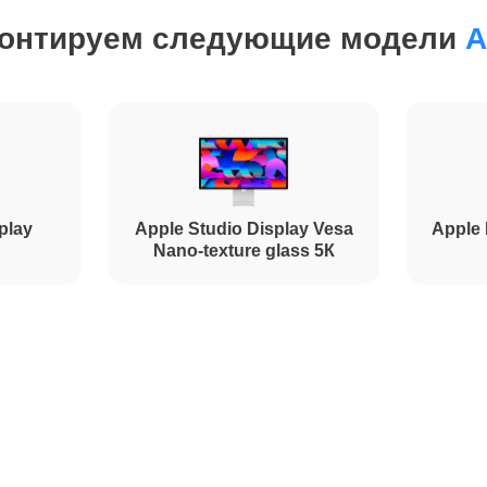
онтируем следующие модели
A
от 90 минут
от 90 минут
от 100 минут
play
Apple Studio Display Vesa
Apple 
Nano-texture glass 5К
от 100 минут
от 120 минут