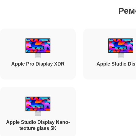
Рем
Ремонт подсветки
Ремонт электронных компонентов
Apple Pro Display XDR
Apple Studio Dis
Установка системы macOS
Ремонт конденсаторов
Ремонт процессора
Apple Studio Display Nano-
texture glass 5К