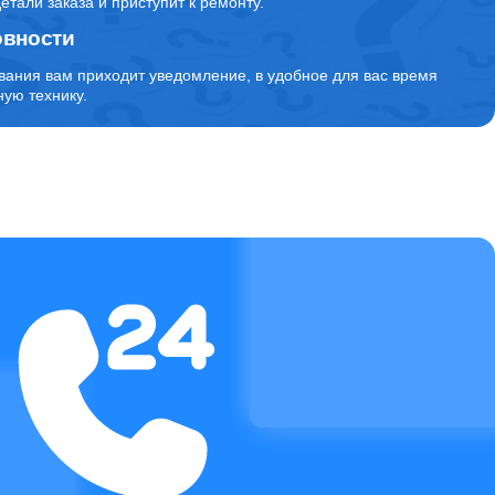
детали заказа и приступит к ремонту.
овности
1000
вания вам приходит уведомление, в удобное для вас время
ую технику.
3200
1500
1300
1900