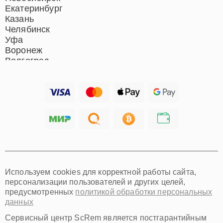
Екатеринбург
Казань
Челябинск
Уфа
Воронеж
Волгоград
Барнаул
Ижевск
Тольятти
Ярославль
Саратов
Хабаровск
Томск
Тюмень
Иркутск
Самара
Используем cookies для корректной работы сайта,
Омск
персонализации пользователей и других целей,
Красноярск
предусмотренных
политикой обработки персональных
Пермь
данных
Ульяновск
Киров
Сервисный центр ScRem является постгарантийным