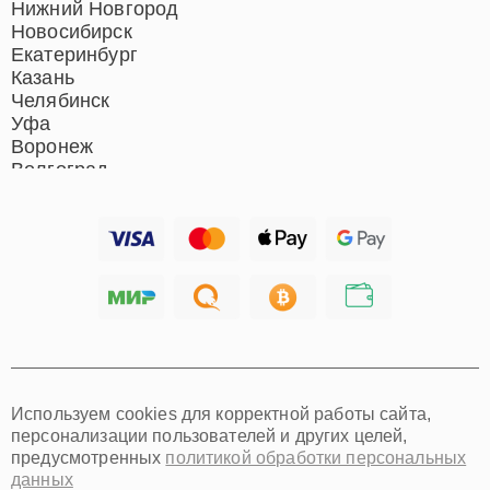
Нижний Новгород
Новосибирск
Екатеринбург
Казань
Челябинск
Уфа
Воронеж
Волгоград
Барнаул
Ижевск
Тольятти
Ярославль
Саратов
Хабаровск
Томск
Тюмень
Иркутск
Самара
Используем cookies для корректной работы сайта,
Омск
персонализации пользователей и других целей,
Красноярск
предусмотренных
политикой обработки персональных
Пермь
данных