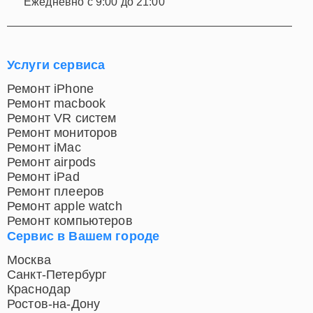
Ежедневно с 9:00 до 21:00
работоспособность вашего монитора Apple. Мы
ценим доверие наших клиентов и стремимся
предоставить сервис высочайшего уровня в Донецке.
Услуги сервиса
Ремонт iPhone
Ремонт macbook
Ремонт VR систем
Ремонт мониторов
Ремонт iMac
Ремонт airpods
Ремонт iPad
Ремонт плееров
Ремонт apple watch
Ремонт компьютеров
Сервис в Вашем городе
Москва
Санкт-Петербург
Краснодар
Ростов-на-Дону